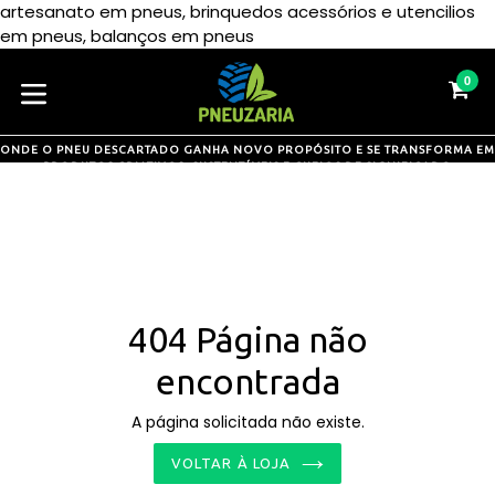
artesanato em pneus, brinquedos acessórios e utencilios
Pular
em pneus, balanços em pneus
para
o
0
CA
CA
conteúdo
expandir/colapsar
ONDE O PNEU DESCARTADO GANHA NOVO PROPÓSITO E SE TRANSFORMA EM
PRODUTOS CRIATIVOS, SUSTENTÁVEIS E CHEIOS DE SIGNIFICADO
404 Página não
encontrada
A página solicitada não existe.
VOLTAR À LOJA